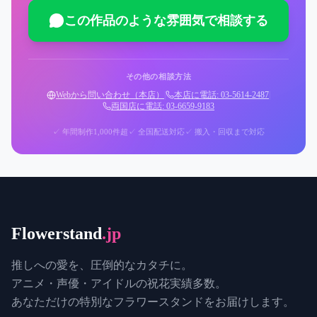
この作品のような雰囲気で相談する
その他の相談方法
Webから問い合わせ（本店）
|
本店に電話: 03-5614-2487
|
両国店に電話: 03-6659-9183
✓ 年間制作1,000件超
✓ 全国配送対応
✓ 搬入・回収まで対応
Flowerstand
.jp
推しへの愛を、圧倒的なカタチに。
アニメ・声優・アイドルの祝花実績多数。
あなただけの特別なフラワースタンドをお届けします。