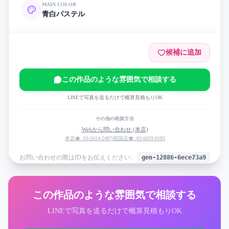
MAIN COLOR
青
白
パステル
候補に追加
この作品のような雰囲気で相談する
LINEで写真を送るだけで概算見積もりOK
その他の相談方法
Webから問い合わせ (本店)
本店☎: 03-5614-2487
|
両国店☎: 03-6659-9183
お問い合わせの際はIDをお伝えください:
gen-12886-6ece73a9
この作品のような雰囲気で相談する
LINEで写真を送るだけで概算見積もりOK