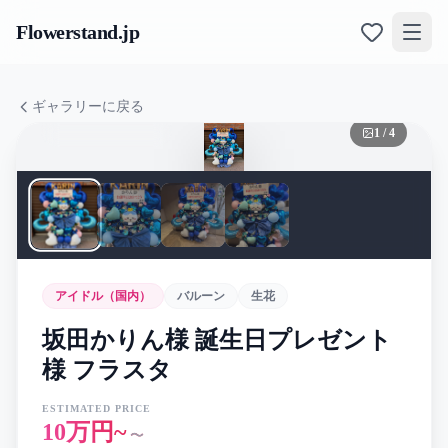
Flowerstand
.jp
ギャラリーに戻る
1
/
4
アイドル（国内）
バルーン
生花
坂田かりん様 誕生日プレゼント
様 フラスタ
ESTIMATED PRICE
10万円~
〜