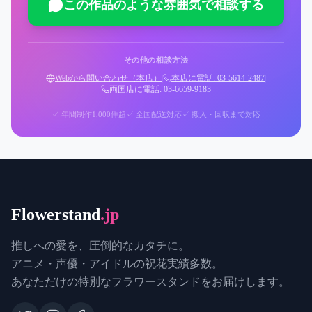
この作品のような雰囲気で相談する
その他の相談方法
Webから問い合わせ（本店）
|
本店に電話: 03-5614-2487
|
両国店に電話: 03-6659-9183
✓ 年間制作1,000件超
✓ 全国配送対応
✓ 搬入・回収まで対応
Flowerstand
.jp
推しへの愛を、圧倒的なカタチに。
アニメ・声優・アイドルの祝花実績多数。
あなただけの特別なフラワースタンドをお届けします。