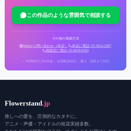
この作品のような雰囲気で相談する
その他の相談方法
Webから問い合わせ（本店）
|
本店に電話: 03-5614-2487
|
両国店に電話: 03-6659-9183
✓ 年間制作1,000件超
✓ 全国配送対応
✓ 搬入・回収まで対応
Flowerstand
.jp
推しへの愛を、圧倒的なカタチに。
アニメ・声優・アイドルの祝花実績多数。