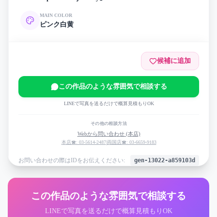
MAIN COLOR
ピンク
白
黄
候補に追加
この作品のような雰囲気で相談する
LINEで写真を送るだけで概算見積もりOK
その他の相談方法
Webから問い合わせ (本店)
本店☎: 03-5614-2487
|
両国店☎: 03-6659-9183
お問い合わせの際はIDをお伝えください:
gen-13022-a859103d
この作品のような雰囲気で相談する
LINEで写真を送るだけで概算見積もりOK