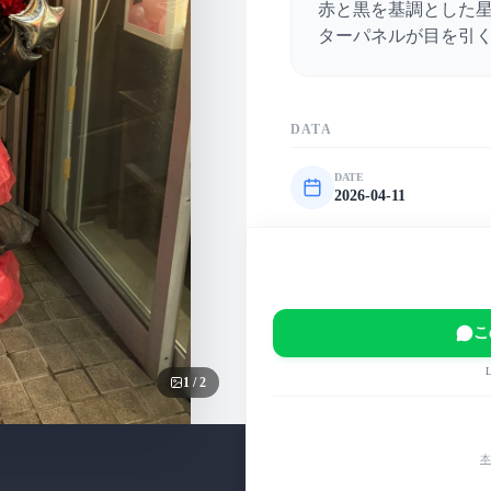
赤と黒を基調とした星
ターパネルが目を引
DATA
DATE
2026-04-11
VENUE
青山RizM
EVENT
wyse MORI Birthday L
こ
MAIN COLOR
赤
黒
ピンク
1
/
2
本