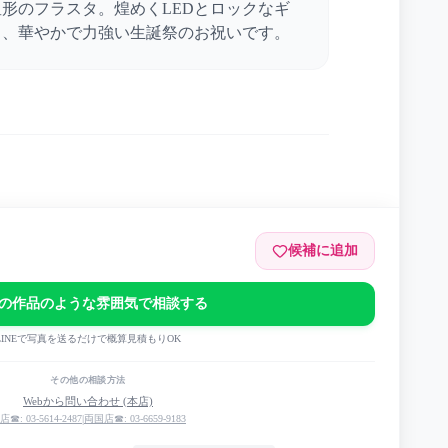
形のフラスタ。煌めくLEDとロックなギ
く、華やかで力強い生誕祭のお祝いです。
候補に追加
ive 2026
の作品のような雰囲気で相談する
LINEで写真を送るだけで概算見積もりOK
その他の相談方法
Webから問い合わせ (本店)
店☎: 03-5614-2487
|
両国店☎: 03-6659-9183