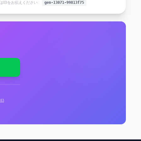
はIDをお伝えください:
gen-13071-99813f75
83