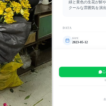
緑と黄色の生花が鮮
クールな雰囲気を演
DATA
DATE
2023-05-12
VENUE
有明アリーナ
EVENT
KnightA - 騎士A - O
こ
MAIN COLOR
緑
黄
黒
本