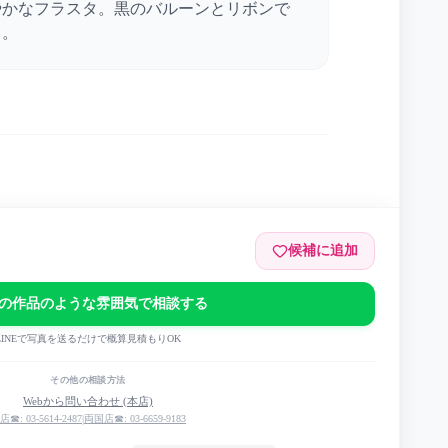
やかなフラスタ。黒のバルーンとリボンで
出。
候補に追加
NEMAN LIVE 2023 「ALLVIN」
の作品のような雰囲気で相談する
LINEで写真を送るだけで概算見積もりOK
その他の相談方法
Webから問い合わせ (本店)
店☎: 03-5614-2487
|
両国店☎: 03-6659-9183