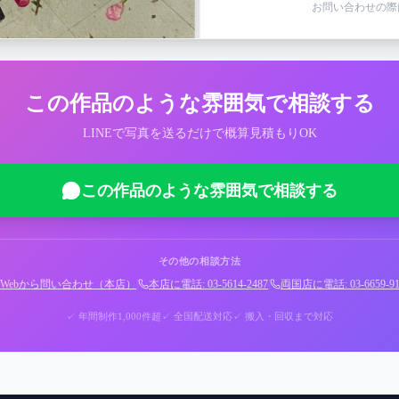
お問い合わせの際
この作品のような雰囲気で相談する
LINEで写真を送るだけで概算見積もりOK
この作品のような雰囲気で相談する
その他の相談方法
Webから問い合わせ（本店）
|
本店に電話: 03-5614-2487
|
両国店に電話: 03-6659-91
✓ 年間制作1,000件超
✓ 全国配送対応
✓ 搬入・回収まで対応