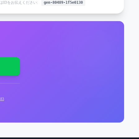
はIDをお伝えください:
gen-80489-1f5e0130
83