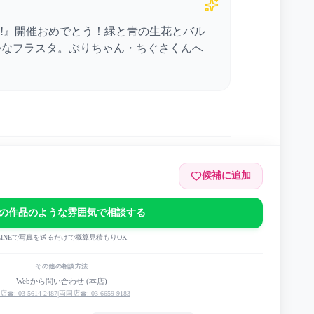
LIVE!!』開催おめでとう！緑と青の生花とバル
かなフラスタ。ぶりちゃん・ちぐさくんへ
候補に追加
ル
の作品のような雰囲気で相談する
LINEで写真を送るだけで概算見積もりOK
MPTAK 2nd LIVE!!『RAINBOWxCOLORS』
その他の相談方法
Webから問い合わせ (本店)
店☎: 03-5614-2487
|
両国店☎: 03-6659-9183