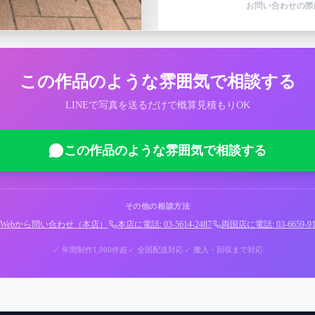
お問い合わせの際
この作品のような雰囲気で相談する
LINEで写真を送るだけで概算見積もりOK
この作品のような雰囲気で相談する
その他の相談方法
Webから問い合わせ（本店）
|
本店に電話: 03-5614-2487
|
両国店に電話: 03-6659-91
✓ 年間制作1,000件超
✓ 全国配送対応
✓ 搬入・回収まで対応