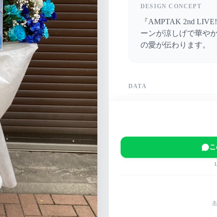
DESIGN CONCEPT
『AMPTAK 2nd 
ーンが涼しげで華や
の愛が伝わります。
DATA
DATE
2023-05-27
VENUE
東京ドームシティホー
こ
EVENT
AMPTAKxCOLORS A
MAIN COLOR
緑
青
白
本