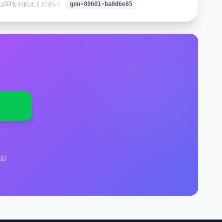
はIDをお伝えください:
gen-80601-ba8d6e85
83