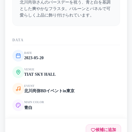
北川尚弥さんのバースデーを祝う、青と白を基調
とした爽やかなフラスタ。バルーンとパネルで可
愛らしく上品に飾り付けられています。
DATA
DATE
2023-05-20
VENUE
TIAT SKY HALL
EVENT
北川尚弥BDイベントin東京
MAIN COLOR
青
白
候補に追加