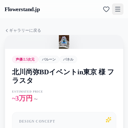
Flowerstand
.jp
ギャラリーに戻る
声優/2.5次元
バルーン
パネル
北川尚弥BDイベントin東京 様 フ
ラスタ
ESTIMATED PRICE
~3万円
〜
DESIGN CONCEPT