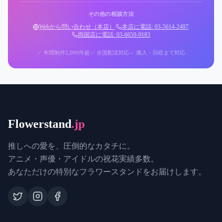
その他の相談方法
Webから問い合わせ（本店）
|
本店に電話: 03-5614-2487
|
両国店に電話: 03-6659-9183
✓ 年間制作1,000件超
✓ 全国配送対応
✓ 搬入・回収まで対応
Flowerstand
.jp
推しへの愛を、圧倒的なカタチに。
アニメ・声優・アイドルの祝花実績多数。
あなただけの特別なフラワースタンドをお届けします。