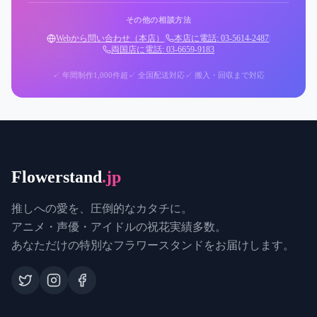
その他の相談方法
Webから問い合わせ（本店）
|
本店に電話: 03-5614-2487
|
両国店に電話: 03-6659-9183
✓ 年間制作1,000件超
✓ 全国配送対応
✓ 搬入・回収まで対応
Flowerstand
.jp
推しへの愛を、圧倒的なカタチに。
アニメ・声優・アイドルの祝花実績多数。
あなただけの特別なフラワースタンドをお届けします。