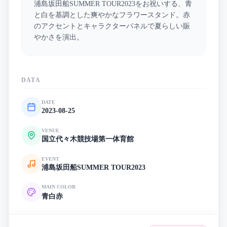
浦島坂田船SUMMER TOUR2023をお祝いする、青
と白を基調とした爽やかなフラワースタンド。赤
のアクセントとキャラクターパネルで夏らしい賑
やかさを演出。
DATA
DATE
2023-08-25
VENUE
国立代々木競技場第一体育館
EVENT
浦島坂田船SUMMER TOUR2023
MAIN COLOR
青
白
赤