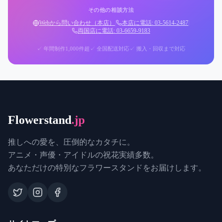
その他の相談方法
Webから問い合わせ（本店）
|
本店に電話: 03-5614-2487
|
両国店に電話: 03-6659-9183
✓ 年間制作1,000件超
✓ 全国配送対応
✓ 搬入・回収まで対応
Flowerstand
.jp
推しへの愛を、圧倒的なカタチに。
アニメ・声優・アイドルの祝花実績多数。
あなただけの特別なフラワースタンドをお届けします。