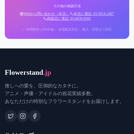
その他の相談方法
Webから問い合わせ（本店）
|
本店に電話: 03-5614-2487
|
両国店に電話: 03-6659-9183
✓ 年間制作1,000件超
✓ 全国配送対応
✓ 搬入・回収まで対応
Flowerstand
.jp
推しへの愛を、圧倒的なカタチに。
アニメ・声優・アイドルの祝花実績多数。
あなただけの特別なフラワースタンドをお届けします。