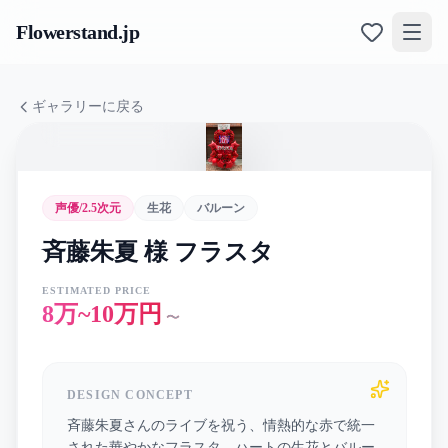
Flowerstand
.jp
ギャラリーに戻る
声優/2.5次元
生花
バルーン
斉藤朱夏 様 フラスタ
ESTIMATED PRICE
8万~10万円
〜
DESIGN CONCEPT
斉藤朱夏さんのライブを祝う、情熱的な赤で統一
された華やかなフラスタ。ハートの生花とバルー