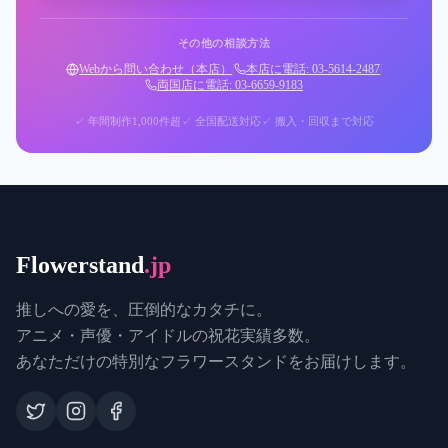
その他の相談方法
Webから問い合わせ（本店）
|
本店に電話: 03-5614-2487
|
両国店に電話: 03-6659-9183
✓ 年間制作1,000件超
✓ 全国配送対応
✓ 搬入・回収まで対応
Flowerstand
.jp
推しへの愛を、圧倒的なカタチに。
アニメ・声優・アイドルの祝花実績多数。
あなただけの特別なフラワースタンドをお届けします。