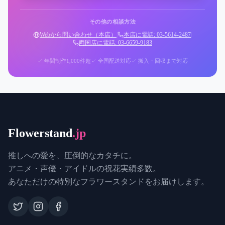
その他の相談方法
Webから問い合わせ（本店）
|
本店に電話: 03-5614-2487
|
両国店に電話: 03-6659-9183
✓ 年間制作1,000件超
✓ 全国配送対応
✓ 搬入・回収まで対応
Flowerstand
.jp
推しへの愛を、圧倒的なカタチに。
アニメ・声優・アイドルの祝花実績多数。
あなただけの特別なフラワースタンドをお届けします。