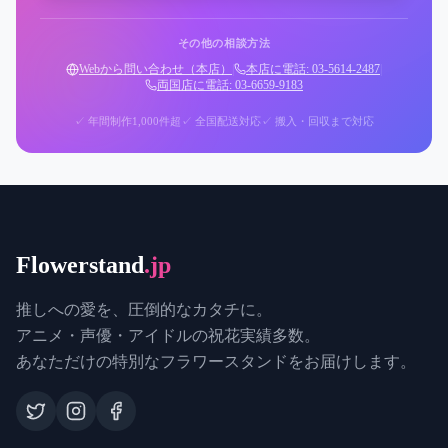
その他の相談方法
Webから問い合わせ（本店）
|
本店に電話: 03-5614-2487
|
両国店に電話: 03-6659-9183
✓ 年間制作1,000件超
✓ 全国配送対応
✓ 搬入・回収まで対応
Flowerstand
.jp
推しへの愛を、圧倒的なカタチに。
アニメ・声優・アイドルの祝花実績多数。
あなただけの特別なフラワースタンドをお届けします。