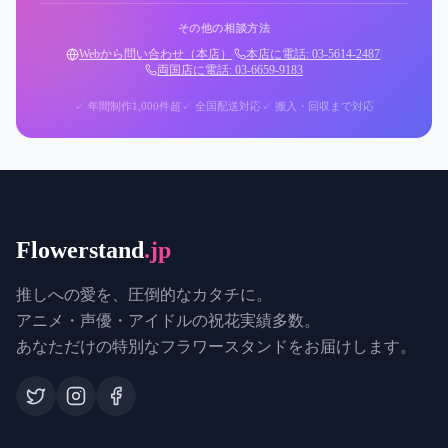
その他の相談方法
Webから問い合わせ（本店）
|
本店に電話: 03-5614-2487
|
両国店に電話: 03-6659-9183
✓ 年間制作1,000件超
✓ 全国配送対応
✓ 搬入・回収まで対応
Flowerstand
.jp
推しへの愛を、圧倒的なカタチに。
アニメ・声優・アイドルの祝花実績多数。
あなただけの特別なフラワースタンドをお届けします。