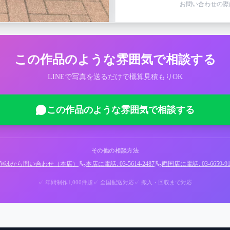
お問い合わせの際
この作品のような雰囲気で相談する
LINEで写真を送るだけで概算見積もりOK
この作品のような雰囲気で相談する
その他の相談方法
Webから問い合わせ（本店）
|
本店に電話: 03-5614-2487
|
両国店に電話: 03-6659-91
✓ 年間制作1,000件超
✓ 全国配送対応
✓ 搬入・回収まで対応