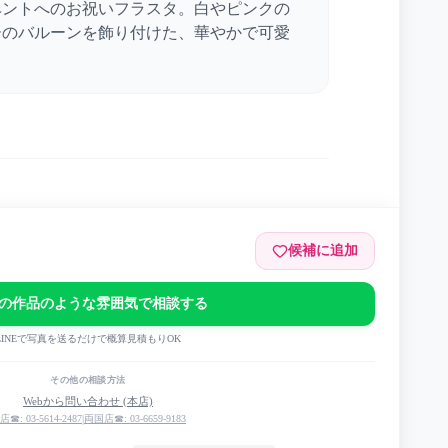
ベントへのお祝いフラスタ。白やピンクの
ーのバルーンを飾り付けた、華やかで可愛
。
候補に追加
の作品のような雰囲気で相談する
ント
LINEで写真を送るだけで概算見積もりOK
その他の相談方法
Webから問い合わせ (本店)
店☎: 03-5614-2487
|
両国店☎: 03-6659-9183