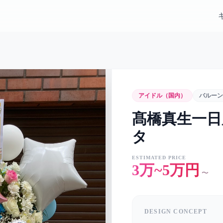
アイドル（国内）
バルーン
髙橋真生一日
タ
ESTIMATED PRICE
3万~5万円
〜
DESIGN CONCEPT