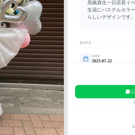
髙橋真生一日店長イ
生花にパステルカラ
らしいデザインです
DATA
DATE
2023-07-22
VENUE
自由が丘さんど
EVENT
こ
髙橋真生一日店長イベ
MAIN COLOR
白
ピンク
パステル
本