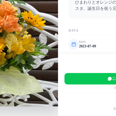
ひまわりとオレンジ
スタ。誕生日を祝う
DATA
DATE
2023-07-09
VENUE
Alice aqua garden Tok
EVENT
『TMC』誕生日記念LIV
こ
MAIN COLOR
黄
緑
その他
本