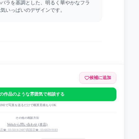
のバラを基調とした、明るく華やかなフラ
元気いっぱいのデザインです。
yo Ginza
候補に追加
E &DINNER SHOW
の作品のような雰囲気で相談する
LINEで写真を送るだけで概算見積もりOK
その他の相談方法
Webから問い合わせ (本店)
店☎: 03-5614-2487
|
両国店☎: 03-6659-9183