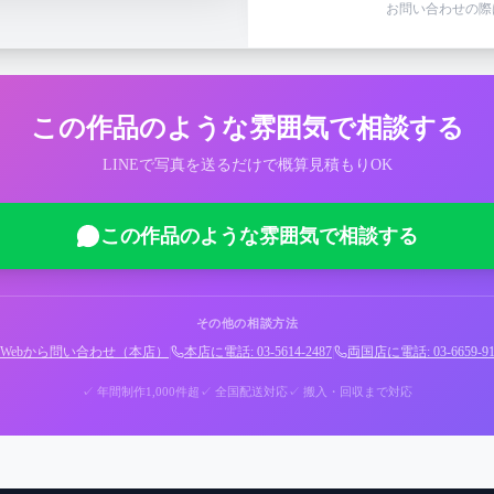
お問い合わせの際
この作品のような雰囲気で相談する
LINEで写真を送るだけで概算見積もりOK
この作品のような雰囲気で相談する
その他の相談方法
Webから問い合わせ（本店）
|
本店に電話: 03-5614-2487
|
両国店に電話: 03-6659-91
✓ 年間制作1,000件超
✓ 全国配送対応
✓ 搬入・回収まで対応