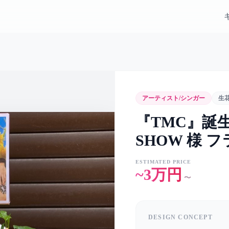
アーティスト/シンガー
生
『TMC』誕生
SHOW 様 
ESTIMATED PRICE
~3万円
〜
DESIGN CONCEPT