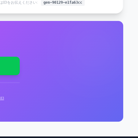
はIDをお伝えください:
gen-90129-e1fa63cc
83