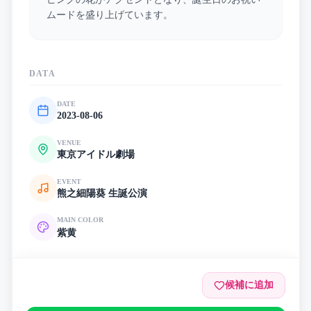
ムードを盛り上げています。
DATA
DATE
2023-08-06
VENUE
東京アイドル劇場
EVENT
熊之細陽葵 生誕公演
MAIN COLOR
紫
黄
候補に追加