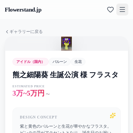
Flowerstand
.jp
ギャラリーに戻る
アイドル（国内）
バルーン
生花
熊之細陽葵 生誕公演 様 フラスタ
ESTIMATED PRICE
3万~5万円
〜
DESIGN CONCEPT
紫と黄色のバルーンと生花が華やかなフラスタ。
ピンクの花がアクセントとなり、誕生日のお祝い