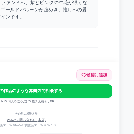
ENZ」ファンミへ、紫とピンクの生花が織りな
。ゴールドバルーンが煌めき、推しへの愛
ザインです。
候補に追加
の作品のような雰囲気で相談する
1st ファンミーティング
LINEで写真を送るだけで概算見積もりOK
その他の相談方法
Webから問い合わせ (本店)
店☎: 03-5614-2487
|
両国店☎: 03-6659-9183