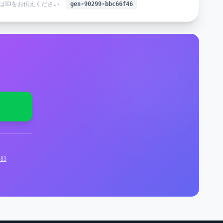
はIDをお伝えください:
gen-90299-bbc66f46
83