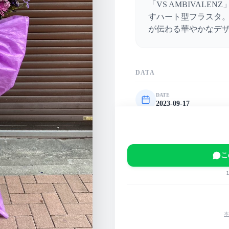
「VS AMBIVAL
すハート型フラスタ
が伝わる華やかなデ
DATA
DATE
2023-09-17
VENUE
TFTホール1000
EVENT
こ
VS AMBIVALENZ 
MAIN COLOR
紫
ピンク
黄
本