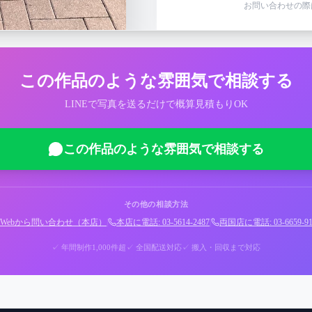
お問い合わせの際
この作品のような雰囲気で相談する
LINEで写真を送るだけで概算見積もりOK
この作品のような雰囲気で相談する
その他の相談方法
Webから問い合わせ（本店）
|
本店に電話: 03-5614-2487
|
両国店に電話: 03-6659-91
✓ 年間制作1,000件超
✓ 全国配送対応
✓ 搬入・回収まで対応