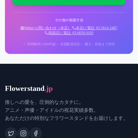
その他の相談方法
Webから問い合わせ（本店）
|
本店に電話: 03-5614-2487
|
両国店に電話: 03-6659-9183
✓ 年間制作1,000件超
✓ 全国配送対応
✓ 搬入・回収まで対応
Flowerstand
.jp
推しへの愛を、圧倒的なカタチに。
アニメ・声優・アイドルの祝花実績多数。
あなただけの特別なフラワースタンドをお届けします。