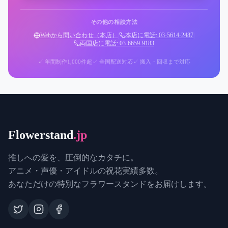
その他の相談方法
Webから問い合わせ（本店）
|
本店に電話: 03-5614-2487
|
両国店に電話: 03-6659-9183
✓ 年間制作1,000件超
✓ 全国配送対応
✓ 搬入・回収まで対応
Flowerstand
.jp
推しへの愛を、圧倒的なカタチに。
アニメ・声優・アイドルの祝花実績多数。
あなただけの特別なフラワースタンドをお届けします。