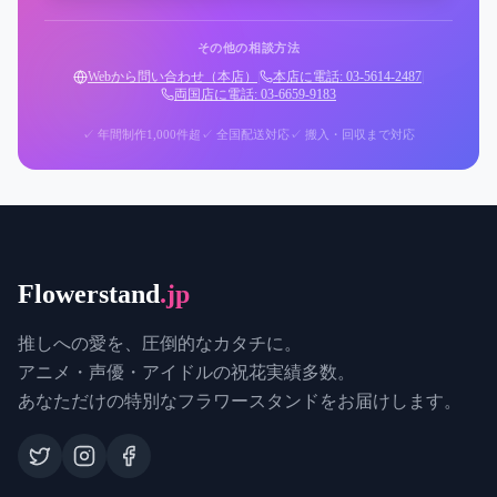
その他の相談方法
Webから問い合わせ（本店）
|
本店に電話: 03-5614-2487
|
両国店に電話: 03-6659-9183
✓ 年間制作1,000件超
✓ 全国配送対応
✓ 搬入・回収まで対応
Flowerstand
.jp
推しへの愛を、圧倒的なカタチに。
アニメ・声優・アイドルの祝花実績多数。
あなただけの特別なフラワースタンドをお届けします。