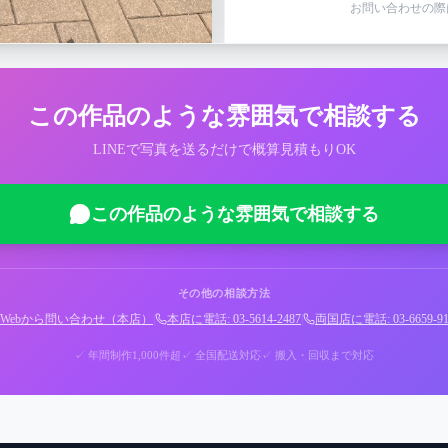
お問い合わせの際
この作品のような雰囲気で相談する
LINEで写真を送るだけで概算見積もりOK
この作品のような雰囲気で相談する
その他の相談方法
Webから問い合わせ（本店）
|
本店に電話: 03-5614-2487
|
両国店に電話: 03-6659-91
✓ 年間制作1,000件超
✓ 全国配送対応
✓ 搬入・回収まで対応