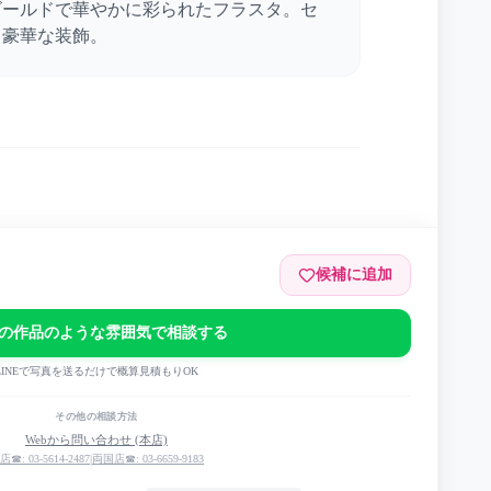
ゴールドで華やかに彩られたフラスタ。セ
う豪華な装飾。
候補に追加
23 -GOSSIP-
の作品のような雰囲気で相談する
LINEで写真を送るだけで概算見積もりOK
その他の相談方法
Webから問い合わせ (本店)
店☎: 03-5614-2487
|
両国店☎: 03-6659-9183