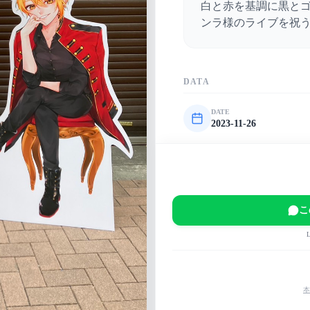
白と赤を基調に黒と
ンラ様のライブを祝
DATA
DATE
2023-11-26
VENUE
東京ガーデンシアター
EVENT
SENRA LIVE TOUR 20
こ
MAIN COLOR
赤
白
黄
本