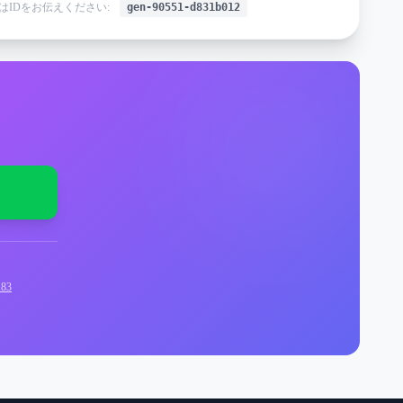
はIDをお伝えください:
gen-90551-d831b012
83