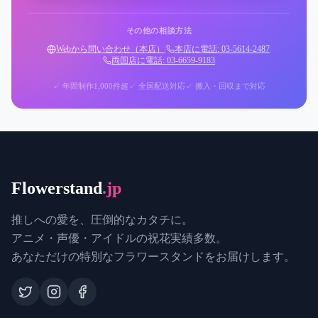
その他の相談方法
Webから問い合わせ（本店）
|
本店に電話: 03-5614-2487
|
両国店に電話: 03-6659-9183
✓ 年間制作1,000件超
✓ 全国配送対応
✓ 搬入・回収まで対応
Flowerstand
.jp
推しへの愛を、圧倒的なカタチに。
アニメ・声優・アイドルの祝花実績多数。
あなただけの特別なフラワースタンドをお届けします。