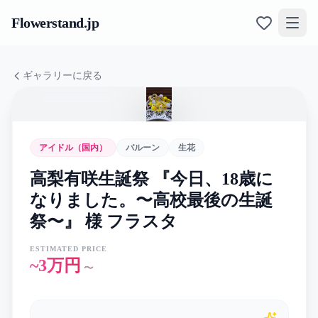
Flowerstand
.jp
ギャラリーに戻る
アイドル（国内）
バルーン
生花
高梨有咲生誕祭 『今日、18歳に
なりました。〜高校最後の生誕
祭〜』 様 フラスタ
ESTIMATED PRICE
~3万円
〜