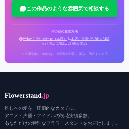
この作品のような雰囲気で相談する
その他の相談方法
Webから問い合わせ（本店）
|
本店に電話: 03-5614-2487
|
両国店に電話: 03-6659-9183
✓ 年間制作1,000件超
✓ 全国配送対応
✓ 搬入・回収まで対応
Flowerstand
.jp
推しへの愛を、圧倒的なカタチに。
アニメ・声優・アイドルの祝花実績多数。
あなただけの特別なフラワースタンドをお届けします。