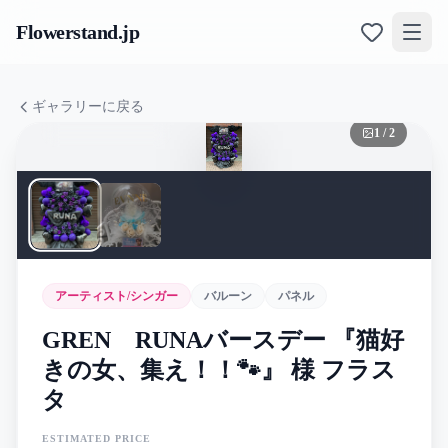
Flowerstand
.jp
ギャラリーに戻る
1
/
2
アーティスト/シンガー
バルーン
パネル
GREN RUNAバースデー 『猫好
きの女、集え！！🐾』 様 フラス
タ
ESTIMATED PRICE