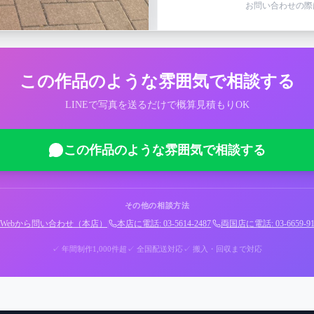
お問い合わせの際
この作品のような雰囲気で相談する
LINEで写真を送るだけで概算見積もりOK
この作品のような雰囲気で相談する
その他の相談方法
Webから問い合わせ（本店）
|
本店に電話: 03-5614-2487
|
両国店に電話: 03-6659-91
✓ 年間制作1,000件超
✓ 全国配送対応
✓ 搬入・回収まで対応