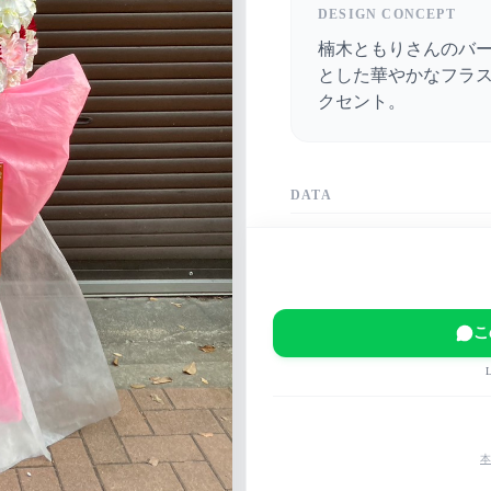
DESIGN CONCEPT
楠木ともりさんのバ
とした華やかなフラ
クセント。
DATA
DATE
2023-12-22
VENUE
パシフィコ横浜国立大
こ
EVENT
TOMORI KUSUNOKI B
MAIN COLOR
ピンク
白
赤
本