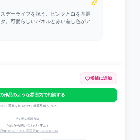
ースデーライブを祝う、ピンクと白を基調
スタ。可愛らしいパネルと赤い差し色がア
候補に追加
ホール
の作品のような雰囲気で相談する
LINEで写真を送るだけで概算見積もりOK
IRTHDAY LIVE 2023『back to back』
その他の相談方法
Webから問い合わせ (本店)
店☎: 03-5614-2487
|
両国店☎: 03-6659-9183