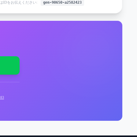
はIDをお伝えください:
gen-90650-a2582423
83