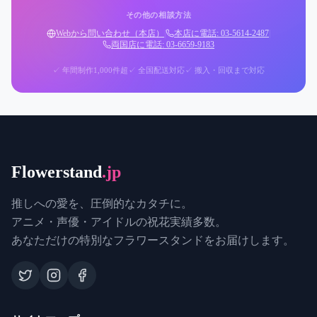
その他の相談方法
Webから問い合わせ（本店）
|
本店に電話: 03-5614-2487
|
両国店に電話: 03-6659-9183
✓ 年間制作1,000件超
✓ 全国配送対応
✓ 搬入・回収まで対応
Flowerstand
.jp
推しへの愛を、圧倒的なカタチに。
アニメ・声優・アイドルの祝花実績多数。
あなただけの特別なフラワースタンドをお届けします。