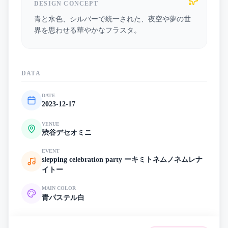
DESIGN CONCEPT
青と水色、シルバーで統一された、夜空や夢の世
界を思わせる華やかなフラスタ。
DATA
DATE
2023-12-17
VENUE
渋谷デセオミニ
EVENT
slepping celebration party ーキミトネムノネムレナ
イトー
MAIN COLOR
青
パステル
白