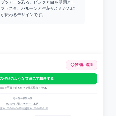
イブツアーを彩る、ピンクと白を基調とし
いフラスタ。バルーンと生花がふんだんに
ちが伝わるデザインです。
候補に追加
の作品のような雰囲気で相談する
23 “voice trajectory”
LINEで写真を送るだけで概算見積もりOK
その他の相談方法
Webから問い合わせ (本店)
店☎: 03-5614-2487
|
両国店☎: 03-6659-9183