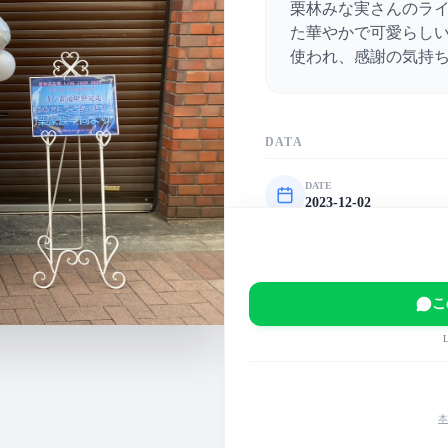
栗林みな実さんのラ
た華やかで可愛らし
使われ、感謝の気持
DATA
DATE
2023-12-02
VENUE
新宿BLAZE
EVENT
こ
栗林みな実 LIVE TOUR 20
MAIN COLOR
ピンク
白
パステル
本