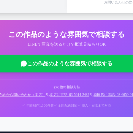
お問い合わせの際
この作品のような雰囲気で相談する
LINEで写真を送るだけで概算見積もりOK
この作品のような雰囲気で相談する
その他の相談方法
Webから問い合わせ（本店）
|
本店に電話: 03-5614-2487
|
両国店に電話: 03-6659-91
✓ 年間制作1,000件超
✓ 全国配送対応
✓ 搬入・回収まで対応