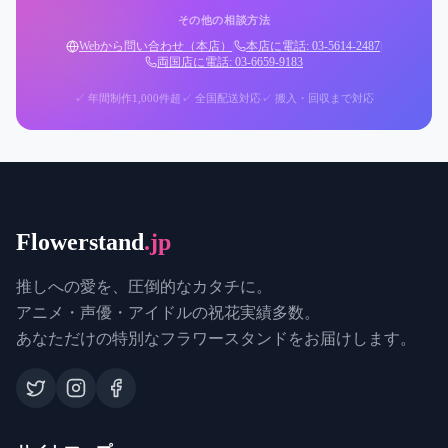
その他の相談方法
Webから問い合わせ（本店）
|
本店に電話: 03-5614-2487
|
両国店に電話: 03-6659-9183
✓ 年間制作1,000件超
✓ 全国配送対応
✓ 搬入・回収まで対応
Flowerstand
.jp
推しへの愛を、圧倒的なカタチに。
アニメ・声優・アイドルの祝花実績多数。
あなただけの特別なフラワースタンドをお届けします。