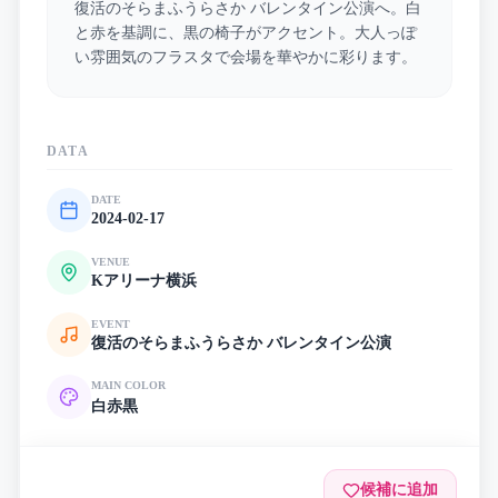
復活のそらまふうらさか バレンタイン公演へ。白
と赤を基調に、黒の椅子がアクセント。大人っぽ
い雰囲気のフラスタで会場を華やかに彩ります。
DATA
DATE
2024-02-17
VENUE
Kアリーナ横浜
EVENT
復活のそらまふうらさか バレンタイン公演
MAIN COLOR
白
赤
黒
候補に追加