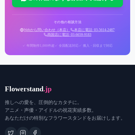
その他の相談方法
Webから問い合わせ（本店）
|
本店に電話: 03-5614-2487
|
両国店に電話: 03-6659-9183
✓ 年間制作1,000件超
✓ 全国配送対応
✓ 搬入・回収まで対応
Flowerstand
.jp
推しへの愛を、圧倒的なカタチに。
アニメ・声優・アイドルの祝花実績多数。
あなただけの特別なフラワースタンドをお届けします。