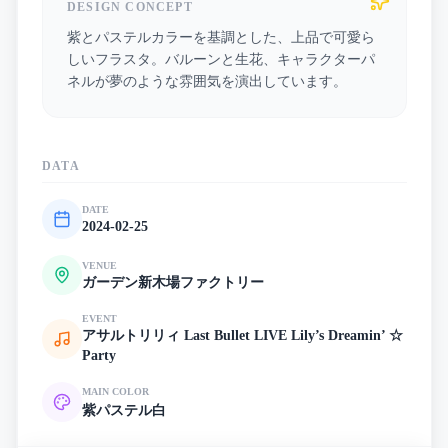
DESIGN CONCEPT
紫とパステルカラーを基調とした、上品で可愛ら
しいフラスタ。バルーンと生花、キャラクターパ
ネルが夢のような雰囲気を演出しています。
DATA
DATE
2024-02-25
VENUE
ガーデン新木場ファクトリー
EVENT
アサルトリリィ Last Bullet LIVE Lily’s Dreamin’ ☆
Party
MAIN COLOR
紫
パステル
白