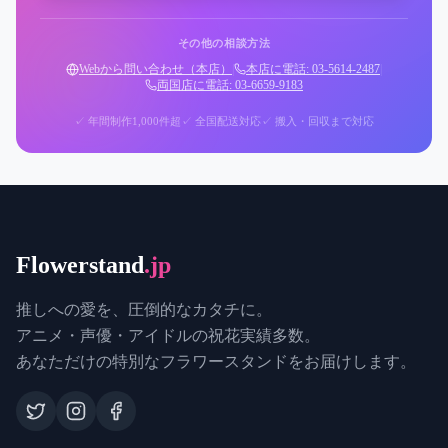
その他の相談方法
Webから問い合わせ（本店）
|
本店に電話: 03-5614-2487
|
両国店に電話: 03-6659-9183
✓ 年間制作1,000件超
✓ 全国配送対応
✓ 搬入・回収まで対応
Flowerstand
.jp
推しへの愛を、圧倒的なカタチに。
アニメ・声優・アイドルの祝花実績多数。
あなただけの特別なフラワースタンドをお届けします。