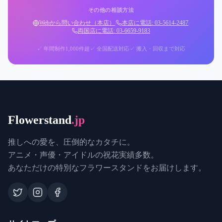
その他の相談方法
Webから問い合わせ（本店）
|
本店に電話: 03-5614-2487
|
両国店に電話: 03-6659-9183
✓ 年間制作1,000件超
✓ 全国配送対応
✓ 搬入・回収まで対応
Flowerstand
.jp
推しへの愛を、圧倒的なカタチに。
アニメ・声優・アイドルの祝花実績多数。
あなただけの特別なフラワースタンドをお届けします。