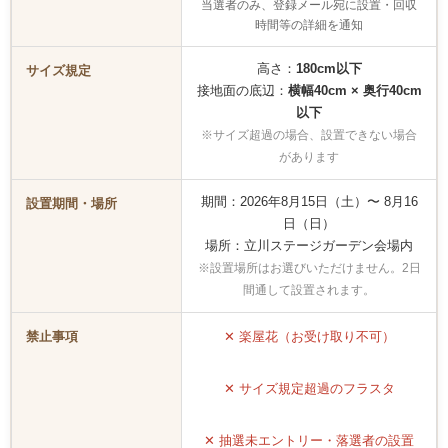
当選者のみ、登録メール宛に設置・回収
時間等の詳細を通知
高さ：
180cm以下
サイズ規定
接地面の底辺：
横幅40cm × 奥行40cm
以下
※サイズ超過の場合、設置できない場合
があります
期間：2026年8月15日（土）〜 8月16
設置期間・場所
日（日）
場所：立川ステージガーデン会場内
※設置場所はお選びいただけません。2日
間通して設置されます。
禁止事項
✕ 楽屋花（お受け取り不可）
✕ サイズ規定超過のフラスタ
✕ 抽選未エントリー・落選者の設置