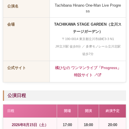
Tachibana Hinano One-Man Live Progre
公演名
ss
会場
TACHIKAWA STAGE GARDEN（立川ス
テージガーデン）
〒190-0014 東京都立川市緑町3-3 N1
JR立川駅 徒歩8分 ／ 多摩モノレール立川北駅
徒歩7分
公式サイト
橘ひなの ワンマンライブ「Progress」
特設サイト ↗
公演日程
日程
開場
開演
終演予定
2026年8月15日（土）
17:00
18:00
20:00