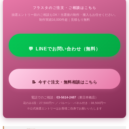
フラスタのご注文・ご相談はこちら
抽選エントリー前のご相談もOK！当選後の制作・搬入もお任せください。
制作実績16,000件超｜見積もり無料
💬
LINEでお問い合わせ（無料）
📝
今すぐ注文・無料相談はこちら
電話でのご相談：
03-5614-2487
（東日本橋店）
花のみ1段：27,500円〜 ／ バルーン・パネル付き：38,500円〜
※公式抽選エントリーはお客様ご自身でお願いいたします