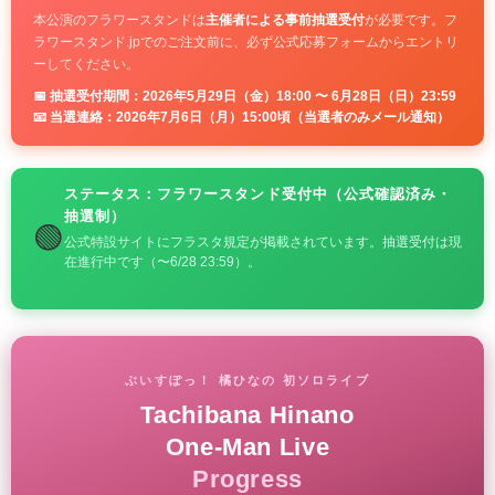
本公演のフラワースタンドは
主催者による事前抽選受付
が必要です。フ
ラワースタンド.jpでのご注文前に、必ず公式応募フォームからエントリ
ーしてください。
📅 抽選受付期間：2026年5月29日（金）18:00 〜 6月28日（日）23:59
📧 当選連絡：2026年7月6日（月）15:00頃（当選者のみメール通知）
ステータス：フラワースタンド受付中（公式確認済み・
抽選制）
🟢
公式特設サイトにフラスタ規定が掲載されています。抽選受付は現
在進行中です（〜6/28 23:59）。
ぶいすぽっ！ 橘ひなの 初ソロライブ
Tachibana Hinano
One-Man Live
Progress