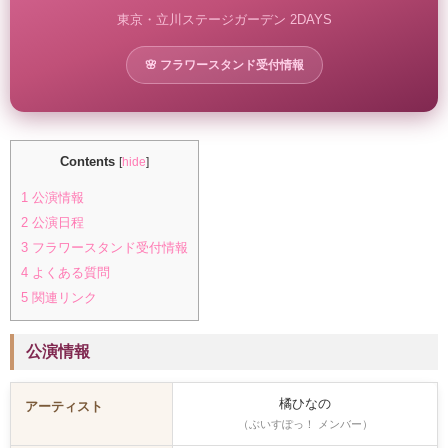
東京・立川ステージガーデン 2DAYS
🌸 フラワースタンド受付情報
Contents
[
hide
]
1
公演情報
2
公演日程
3
フラワースタンド受付情報
4
よくある質問
5
関連リンク
公演情報
橘ひなの
アーティスト
（ぶいすぽっ！ メンバー）